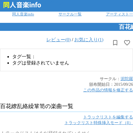
ログイン
同人音楽info
サークル一覧
アーティスト一
百花
レビュー(
0
)
/
お気に入り(
1
)
タグ一覧：
タグは登録されていません
サークル：
泥陀羅
頒布開始日：
2015/09/26
この作品の情報を修正する
百花繚乱絡繰箪笥
の楽曲一覧
トラックリストを編集する
トラックリスト特殊挿入モード（β）