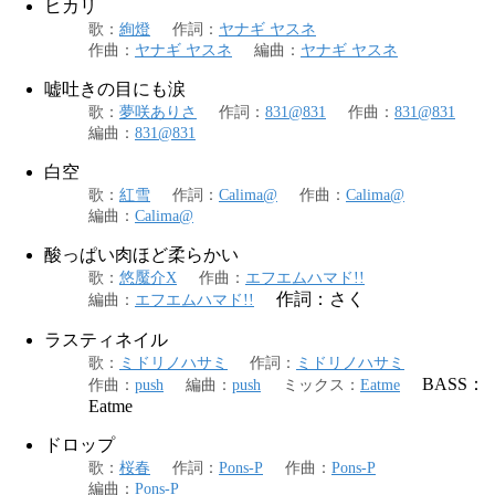
ヒカリ
歌
：
絢燈
作詞
：
ヤナギ ヤスネ
作曲
：
ヤナギ ヤスネ
編曲
：
ヤナギ ヤスネ
嘘吐きの目にも涙
歌
：
夢咲ありさ
作詞
：
831@831
作曲
：
831@831
編曲
：
831@831
白空
歌
：
紅雪
作詞
：
Calima@
作曲
：
Calima@
編曲
：
Calima@
酸っぱい肉ほど柔らかい
歌
：
悠魘介X
作曲
：
エフエムハマド!!
作詞：さく
編曲
：
エフエムハマド!!
ラスティネイル
歌
：
ミドリノハサミ
作詞
：
ミドリノハサミ
BASS：
作曲
：
push
編曲
：
push
ミックス
：
Eatme
Eatme
ドロップ
歌
：
桜春
作詞
：
Pons-P
作曲
：
Pons-P
編曲
：
Pons-P