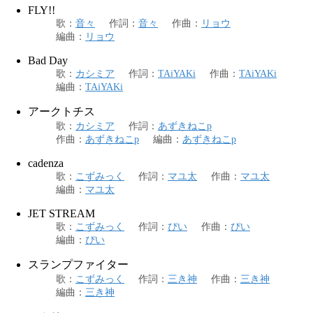
FLY!!
歌
：
音々
作詞
：
音々
作曲
：
リョウ
編曲
：
リョウ
Bad Day
歌
：
カシミア
作詞
：
TAiYAKi
作曲
：
TAiYAKi
編曲
：
TAiYAKi
アークトチス
歌
：
カシミア
作詞
：
あずきねこp
作曲
：
あずきねこp
編曲
：
あずきねこp
cadenza
歌
：
こずみっく
作詞
：
マユ太
作曲
：
マユ太
編曲
：
マユ太
JET STREAM
歌
：
こずみっく
作詞
：
ぴい
作曲
：
ぴい
編曲
：
ぴい
スランプファイター
歌
：
こずみっく
作詞
：
三き神
作曲
：
三き神
編曲
：
三き神