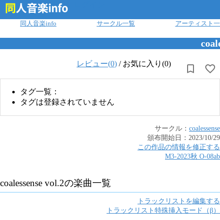
ログイン
同人音楽info
サークル一覧
アーティスト一
coal
レビュー(
0
)
/
お気に入り(0)
タグ一覧：
タグは登録されていません
サークル：
coalessense
頒布開始日：
2023/10/29
この作品の情報を修正する
M3-2023秋
O
-
08ab
coalessense vol.2
の楽曲一覧
トラックリストを編集する
トラックリスト特殊挿入モード（β）