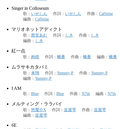
Singer in Colloseum
歌
：
いせしん
作詞
：
いせしん
作曲
：
Caffeine
編曲
：
Caffeine
マリオネットアディクト
歌
：
茜音あむ
作詞
：
しき
作曲
：
しき
編曲
：
しき
紅一点
歌
：
絢燈
作詞
：
蛾番
作曲
：
蛾番
編曲
：
蛾番
ムラサキカタバミ
歌
：
来翔
作詞
：
Yummy-P
作曲
：
Yummy-P
編曲
：
Yummy-P
I AM
歌
：
Blue
作詞
：
Blue
作曲
：
N7th
編曲
：
N7th
メルティング・ララバイ
歌
：
悠魘介X
作詞
：
並屋雫
作曲
：
並屋雫
編曲
：
並屋雫
6E