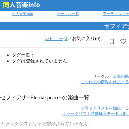
ログイン
同人音楽info
サークル一覧
アーティスト一
セフィアナ~E
レビュー(
0
)
/
お気に入り(0)
タグ一覧：
タグは登録されていません
サークル：
流浪の民
この作品の情報を修正する
セフィアナ~Eternal peace~
の楽曲一覧
トラックリストを編集する
トラックリスト特殊挿入モード（β）
トラックリストはまだ登録されていません。