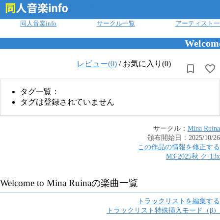
ログイン
同人音楽info
サークル一覧
アーティスト一
Welcome
レビュー(
0
)
/
お気に入り(0)
タグ一覧：
タグは登録されていません
サークル：
Mina Ruina
頒布開始日：
2025/10/26
この作品の情報を修正する
M3-2025秋
ク
-
13x
Welcome to Mina Ruina
の楽曲一覧
トラックリストを編集する
トラックリスト特殊挿入モード（β）