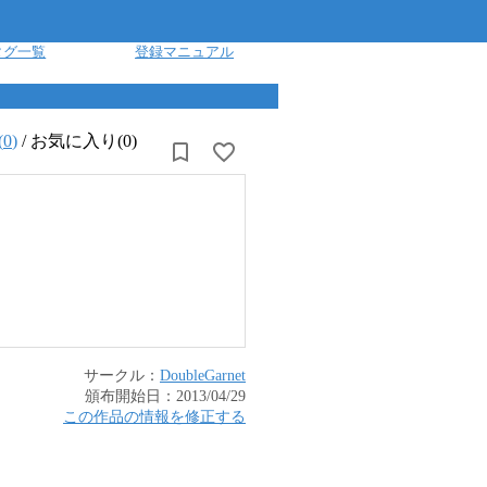
タグ一覧
登録マニュアル
(
0
)
/
お気に入り(0)
サークル：
DoubleGarnet
頒布開始日：
2013/04/29
この作品の情報を修正する