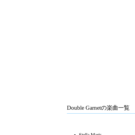
Double Garnet
の楽曲一覧
Stella Maris