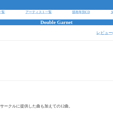
一覧
アーティスト一覧
頒布年別CD
Double Garnet
レビュー
ム。 他のサークルに提供した曲も加えての12曲。