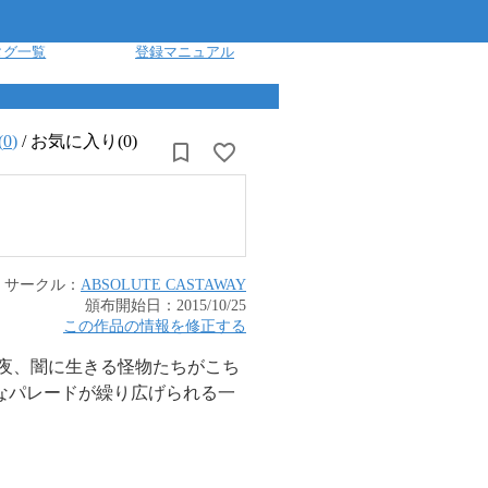
タグ一覧
登録マニュアル
(
0
)
/
お気に入り(0)
サークル：
ABSOLUTE CASTAWAY
頒布開始日：
2015/10/25
この作品の情報を修正する
る夜、闇に生きる怪物たちがこち
愉快なパレードが繰り広げられる一