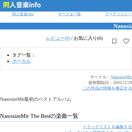
ログイン
同人音楽info
サークル一覧
アーティスト一
Nanosi
レビュー(
0
)
/
お気に入り(0)
タグ一覧：
ボーカル
サークル：
NanosizeMir
頒布開始日：
2016/12/29
この作品の情報を修正する
NanosizeMir最初のベストアルバム
NanosizeMir The Best
の楽曲一覧
トラックリストを編集する