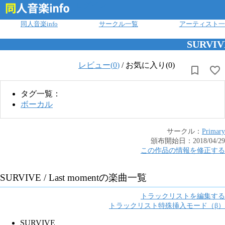
ログイン
同人音楽info
サークル一覧
アーティスト一
SURVIVE
レビュー(
0
)
/
お気に入り(0)
タグ一覧：
ボーカル
サークル：
Primary
頒布開始日：
2018/04/29
この作品の情報を修正する
SURVIVE / Last moment
の楽曲一覧
トラックリストを編集する
トラックリスト特殊挿入モード（β）
SURVIVE