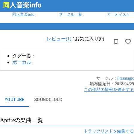
ログイン
同人音楽info
サークル一覧
アーティスト一
レビュー(
1
)
/
お気に入り(0)
タグ一覧：
ボーカル
サークル：
Prismagic
頒布開始日：
2018/04/29
この作品の情報を修正する
YOUTUBE
SOUNDCLOUD
Aprire
の楽曲一覧
トラックリストを編集する