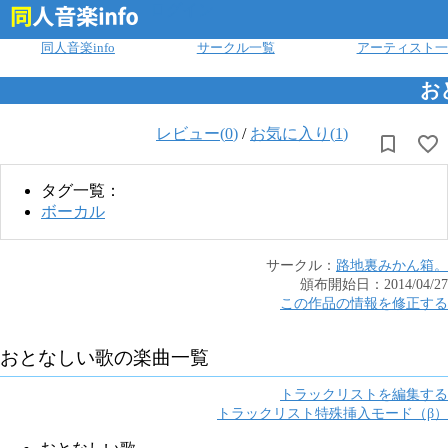
ログイン
同人音楽info
サークル一覧
アーティスト一
お
レビュー(
0
)
/
お気に入り(
1
)
タグ一覧：
ボーカル
サークル：
路地裏みかん箱。
頒布開始日：
2014/04/27
この作品の情報を修正する
おとなしい歌
の楽曲一覧
トラックリストを編集する
トラックリスト特殊挿入モード（β）