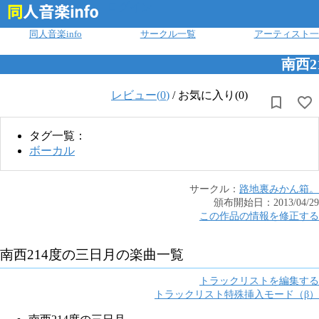
ログイン
同人音楽info
サークル一覧
アーティスト一
南西2
レビュー(
0
)
/
お気に入り(0)
タグ一覧：
ボーカル
サークル：
路地裏みかん箱。
頒布開始日：
2013/04/29
この作品の情報を修正する
南西214度の三日月
の楽曲一覧
トラックリストを編集する
トラックリスト特殊挿入モード（β）