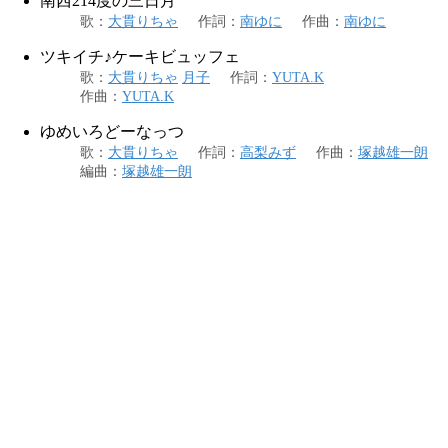
南西214度の三日月
歌
：
大貫りちゃ
作詞
：
南ゆに
作曲
：
南ゆに
ツキイチ♪ケーキビュッフェ
歌
：
大貫りちゃ
月子
作詞
：
YUTA.K
作曲
：
YUTA.K
ゆめいろどーなっつ
歌
：
大貫りちゃ
作詞
：
高梨みず
作曲
：
塚越雄一朗
編曲
：
塚越雄一朗