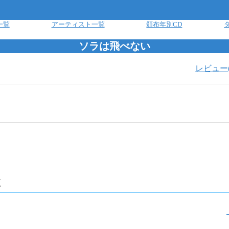
一覧
アーティスト一覧
頒布年別CD
ソラは飛べない
レビュー
覧