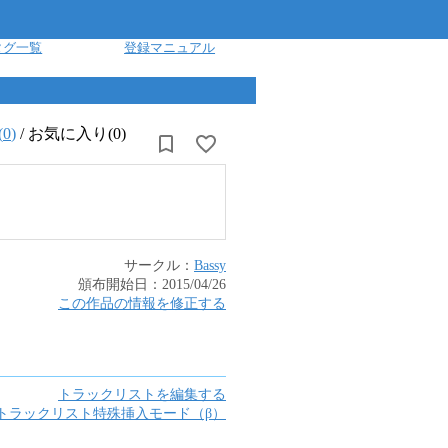
タグ一覧
登録マニュアル
(
0
)
/
お気に入り(0)
サークル：
Bassy
頒布開始日：
2015/04/26
この作品の情報を修正する
トラックリストを編集する
トラックリスト特殊挿入モード（β）