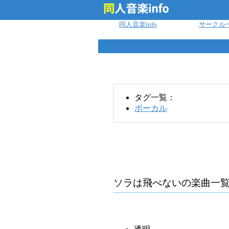
ログイン
同人音楽info
サークル
タグ一覧：
ボーカル
ソラは飛べない
の楽曲一