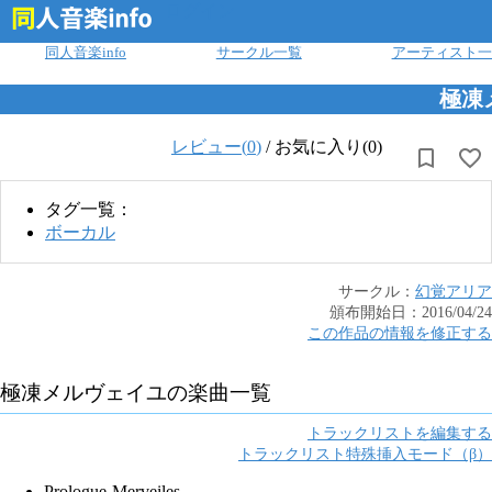
ログイン
同人音楽info
サークル一覧
アーティスト一
極凍
レビュー(
0
)
/
お気に入り(0)
タグ一覧：
ボーカル
サークル：
幻覚アリア
頒布開始日：
2016/04/24
この作品の情報を修正する
極凍メルヴェイユ
の楽曲一覧
トラックリストを編集する
トラックリスト特殊挿入モード（β）
Prologue-Merveiles-