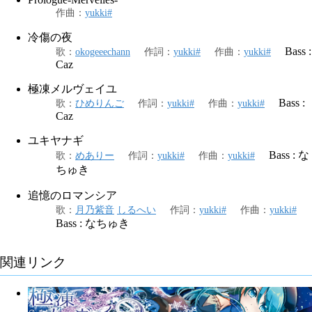
作曲
：
yukki#
冷傷の夜
Bass :
歌
：
okogeeechann
作詞
：
yukki#
作曲
：
yukki#
Caz
極凍メルヴェイユ
Bass :
歌
：
ひめりんご
作詞
：
yukki#
作曲
：
yukki#
Caz
ユキヤナギ
Bass : な
歌
：
めありー
作詞
：
yukki#
作曲
：
yukki#
ちゅき
追憶のロマンシア
歌
：
月乃紫音
しるへい
作詞
：
yukki#
作曲
：
yukki#
Bass : なちゅき
関連リンク