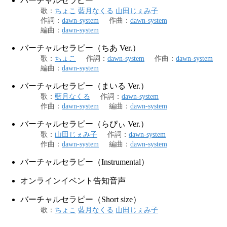
バーチャルセラピー
歌
：
ちょこ
藍月なくる
山田じぇみ子
作詞
：
dawn-system
作曲
：
dawn-system
編曲
：
dawn-system
バーチャルセラピー（ちあ Ver.）
歌
：
ちょこ
作詞
：
dawn-system
作曲
：
dawn-system
編曲
：
dawn-system
バーチャルセラピー（まいる Ver.）
歌
：
藍月なくる
作詞
：
dawn-system
作曲
：
dawn-system
編曲
：
dawn-system
バーチャルセラピー（らぴぃ Ver.）
歌
：
山田じぇみ子
作詞
：
dawn-system
作曲
：
dawn-system
編曲
：
dawn-system
バーチャルセラピー（Instrumental）
オンラインイベント告知音声
バーチャルセラピー（Short size）
歌
：
ちょこ
藍月なくる
山田じぇみ子