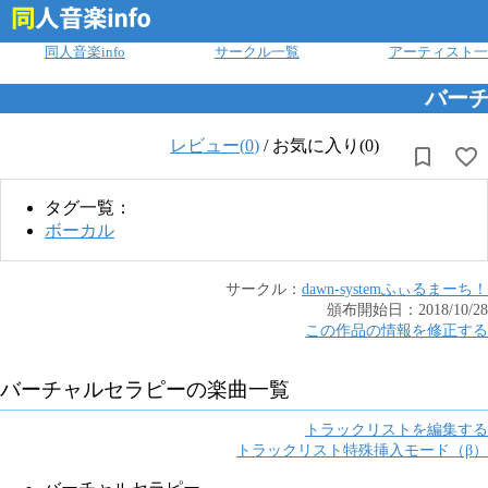
ログイン
同人音楽info
サークル一覧
アーティスト一
バー
レビュー(
0
)
/
お気に入り(0)
タグ一覧：
ボーカル
サークル：
dawn-system
ふぃるまーち！
頒布開始日：
2018/10/28
この作品の情報を修正する
バーチャルセラピー
の楽曲一覧
トラックリストを編集する
トラックリスト特殊挿入モード（β）