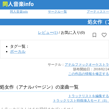
ログイン
同人音楽info
サークル一覧
アーティスト一
処女作（
レビュー(
1
)
/
お気に入り(0)
タグ一覧：
ボーカル
サークル：
アナルファックオーケストラ
頒布開始日：
2018/02/24
この作品の情報を修正する
処女作（アナルバージン）
の楽曲一覧
トラックリストを編集する
トラックリスト特殊挿入モード（β）