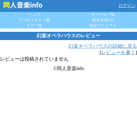
ログイン
トップ
サークル一覧
アーティスト一覧
頒布年別CD
タグ一覧
登録マニュアル
幻楽オペラハウスのレビュー
幻楽オペラハウスの詳細に戻る
[
レビューを書く
]
レビューは投稿されていません
©同人音楽info