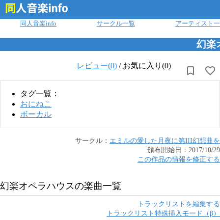
ログイン
同人音楽info
サークル一覧
アーティスト一
幻楽
レビュー(
0
)
/
お気に入り(0)
タグ一覧：
おにねこ
ボーカル
サークル：
エミルの愛した月夜に第III幻想曲を
頒布開始日：
2017/10/29
この作品の情報を修正する
幻楽オペラハウス
の楽曲一覧
トラックリストを編集する
トラックリスト特殊挿入モード（β）