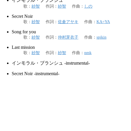
インモラル・ブランシュ
歌
：
紗智
作詞
：
紗智
作曲
：
しの
Secret Noir
歌
：
紗智
作詞
：
佐倉アヤキ
作曲
：
KA=YA
Song for you
歌
：
紗智
作詞
：
仲村芽衣子
作曲
：
spikin
Last mission
歌
：
紗智
作詞
：
紗智
作曲
：
nmk
インモラル・ブランシュ -instrumental-
Secret Noir -instrumental-