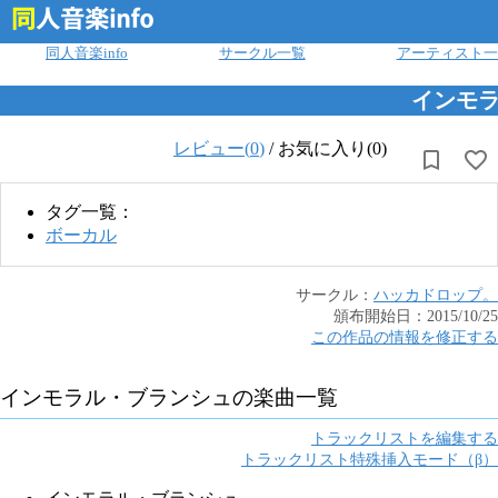
ログイン
同人音楽info
サークル一覧
アーティスト一
インモ
レビュー(
0
)
/
お気に入り(0)
タグ一覧：
ボーカル
サークル：
ハッカドロップ。
頒布開始日：
2015/10/25
この作品の情報を修正する
インモラル・ブランシュ
の楽曲一覧
トラックリストを編集する
トラックリスト特殊挿入モード（β）