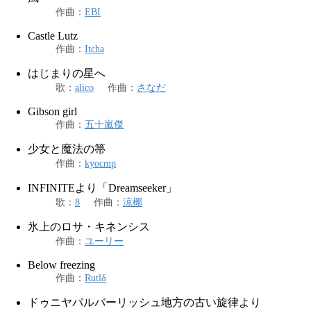
作曲
：
EBI
Castle Lutz
作曲
：
Itcha
はじまりの星へ
歌
：
alico
作曲
：
さなだ
Gibson girl
作曲
：
五十嵐傑
少女と魔法の箒
作曲
：
kyocmp
INFINITEより「Dreamseeker」
歌
：
8
作曲
：
涼椰
氷上のロサ・キネンシス
作曲
：
ユーリー
Below freezing
作曲
：
Rutlδ
ドゥニヤパルバーリッシュ地方の古い旋律より