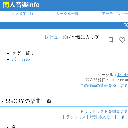
ログイン
同人音楽info
サークル一覧
アーティスト一
K
レビュー(
0
)
/
お気に入り(0)
タグ一覧：
ボーカル
サークル：
152Hz
頒布開始日：
2017/04/30
この作品の情報を修正する
KISS/CRY
の楽曲一覧
トラックリストを編集する
トラックリスト特殊挿入モード（β）
颪