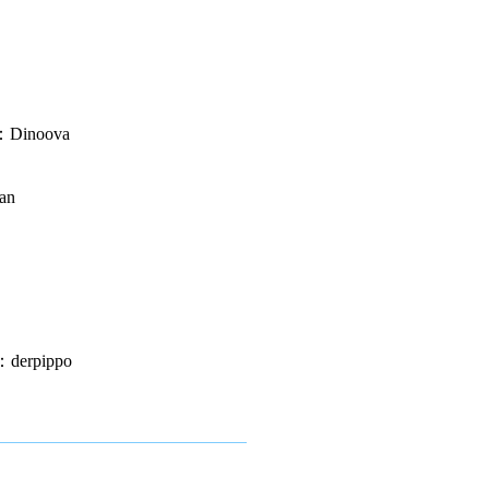
Dinoova
an
erpippo