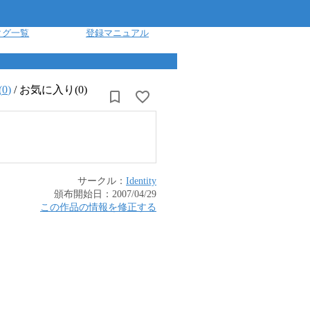
タグ一覧
登録マニュアル
(
0
)
/
お気に入り(0)
サークル：
Identity
頒布開始日：
2007/04/29
この作品の情報を修正する