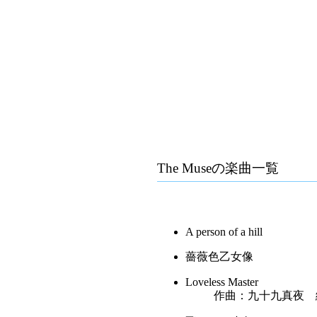
The Muse
の楽曲一覧
A person of a hill
薔薇色乙女像
Loveless Master
作曲：九十九真夜 