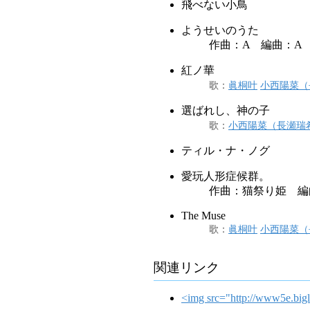
飛べない小鳥
ようせいのうた
作曲：A 編曲：A
紅ノ華
歌
：
眞桐叶
小西陽菜（
選ばれし、神の子
歌
：
小西陽菜（長瀬瑞
ティル・ナ・ノグ
愛玩人形症候群。
作曲：猫祭り姫 編
The Muse
歌
：
眞桐叶
小西陽菜（
関連リンク
<img src="http://www5e.biglo