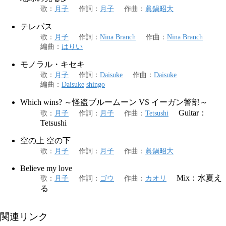
歌
：
月子
作詞
：
月子
作曲
：
眞鍋昭大
テレパス
歌
：
月子
作詞
：
Nina Branch
作曲
：
Nina Branch
編曲
：
はりい
モノラル・キセキ
歌
：
月子
作詞
：
Daisuke
作曲
：
Daisuke
編曲
：
Daisuke
shingo
Which wins? ～怪盗ブルームーン VS イーガン警部～
Guitar：
歌
：
月子
作詞
：
月子
作曲
：
Tetsushi
Tetsushi
空の上 空の下
歌
：
月子
作詞
：
月子
作曲
：
眞鍋昭大
Believe my love
Mix：水夏え
歌
：
月子
作詞
：
ゴウ
作曲
：
カオリ
る
関連リンク