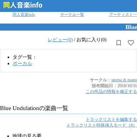
ログイン
同人音楽info
サークル一覧
アーティスト一
Blue
レビュー(
0
)
/
お気に入り(0)
タグ一覧：
ボーカル
サークル：
stretta di mano
頒布開始日：
2010/10/31
この作品の情報を修正する
Blue Undulation
の楽曲一覧
トラックリストを編集する
トラックリスト特殊挿入モード（β）
地球の見る夢