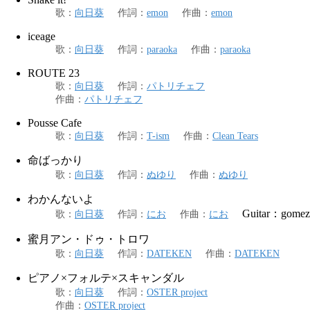
歌
：
向日葵
作詞
：
emon
作曲
：
emon
iceage
歌
：
向日葵
作詞
：
paraoka
作曲
：
paraoka
ROUTE 23
歌
：
向日葵
作詞
：
パトリチェフ
作曲
：
パトリチェフ
Pousse Cafe
歌
：
向日葵
作詞
：
T-ism
作曲
：
Clean Tears
命ばっかり
歌
：
向日葵
作詞
：
ぬゆり
作曲
：
ぬゆり
わかんないよ
Guitar：gomez
歌
：
向日葵
作詞
：
にお
作曲
：
にお
蜜月アン・ドゥ・トロワ
歌
：
向日葵
作詞
：
DATEKEN
作曲
：
DATEKEN
ピアノ×フォルテ×スキャンダル
歌
：
向日葵
作詞
：
OSTER project
作曲
：
OSTER project