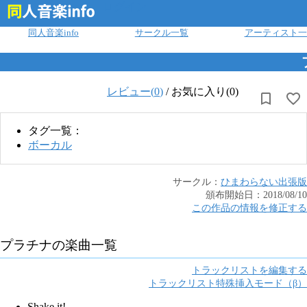
ログイン
同人音楽info
サークル一覧
アーティスト一
レビュー(
0
)
/
お気に入り(0)
タグ一覧：
ボーカル
サークル：
ひまわらない出張版
頒布開始日：
2018/08/10
この作品の情報を修正する
プラチナ
の楽曲一覧
トラックリストを編集する
トラックリスト特殊挿入モード（β）
Shake it!