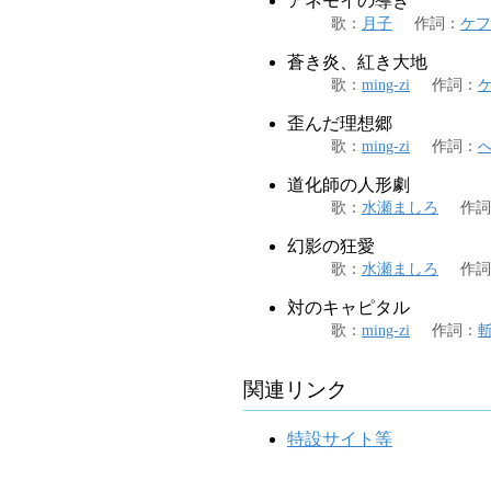
アネモイの導き
歌
：
月子
作詞
：
ケフ
蒼き炎、紅き大地
歌
：
ming-zi
作詞
：
歪んだ理想郷
歌
：
ming-zi
作詞
：
道化師の人形劇
歌
：
水瀬ましろ
作詞
幻影の狂愛
歌
：
水瀬ましろ
作詞
対のキャピタル
歌
：
ming-zi
作詞
：
関連リンク
特設サイト等