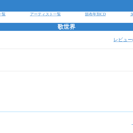
一覧
アーティスト一覧
頒布年別CD
歌世界
レビュー