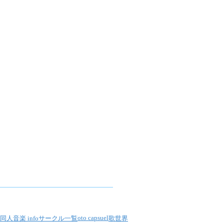
oto capsuel
同人音楽 info
サークル一覧
歌世界