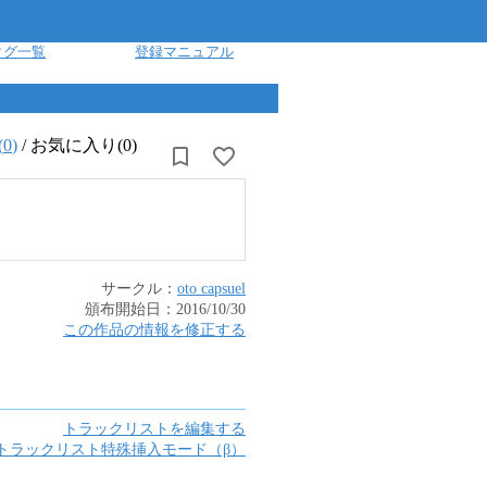
タグ一覧
登録マニュアル
(
0
)
/
お気に入り(0)
サークル：
oto capsuel
頒布開始日：
2016/10/30
この作品の情報を修正する
トラックリストを編集する
トラックリスト特殊挿入モード（β）