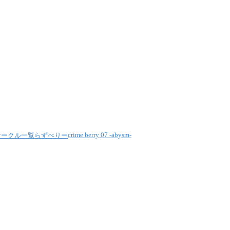
crime berry 07 -abysm-
サークル一覧
らずべりー