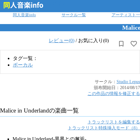
ログイン
同人音楽info
サークル一覧
アーティスト一
Malice
レビュー(
0
)
/
お気に入り(0)
タグ一覧：
ボーカル
サークル：
Studio Lepus
頒布開始日：
2014/08/17
この作品の情報を修正する
Malice in Underland
の楽曲一覧
トラックリストを編集する
トラックリスト特殊挿入モード（β）
Malice in Underland-異界との邂逅-