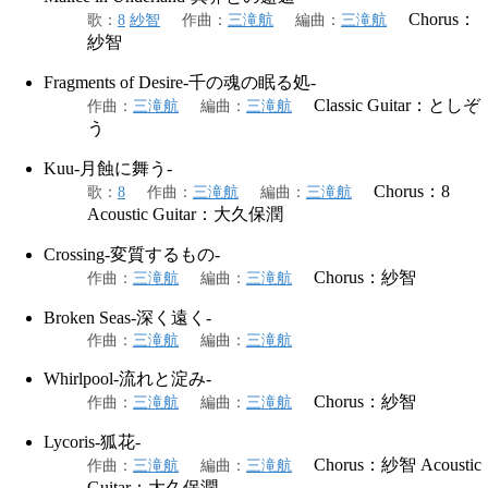
Chorus：
歌
：
8
紗智
作曲
：
三滝航
編曲
：
三滝航
紗智
Fragments of Desire-千の魂の眠る処-
Classic Guitar：としぞ
作曲
：
三滝航
編曲
：
三滝航
う
Kuu-月蝕に舞う-
Chorus：8
歌
：
8
作曲
：
三滝航
編曲
：
三滝航
Acoustic Guitar：大久保潤
Crossing-変質するもの-
Chorus：紗智
作曲
：
三滝航
編曲
：
三滝航
Broken Seas-深く遠く-
作曲
：
三滝航
編曲
：
三滝航
Whirlpool-流れと淀み-
Chorus：紗智
作曲
：
三滝航
編曲
：
三滝航
Lycoris-狐花-
Chorus：紗智 Acoustic
作曲
：
三滝航
編曲
：
三滝航
Guitar：大久保潤