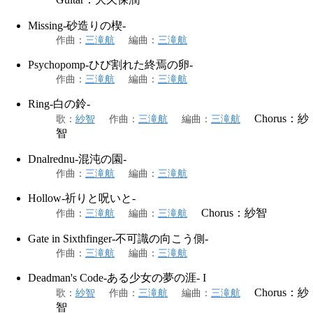
Missing-砂造りの楔-
作曲
：
三滝航
編曲
：
三滝航
Psychopomp-ひび割れた終焉の卵-
作曲
：
三滝航
編曲
：
三滝航
Ring-白の鈴-
Chorus：紗
歌
：
紗智
作曲
：
三滝航
編曲
：
三滝航
智
Dnalrednu-混沌の園-
作曲
：
三滝航
編曲
：
三滝航
Hollow-祈りと呪いと-
Chorus：紗智
作曲
：
三滝航
編曲
：
三滝航
Gate in Sixthfinger-不可識の向こう側-
作曲
：
三滝航
編曲
：
三滝航
Deadman's Code-ある少女の夢の涯- I
Chorus：紗
歌
：
紗智
作曲
：
三滝航
編曲
：
三滝航
智