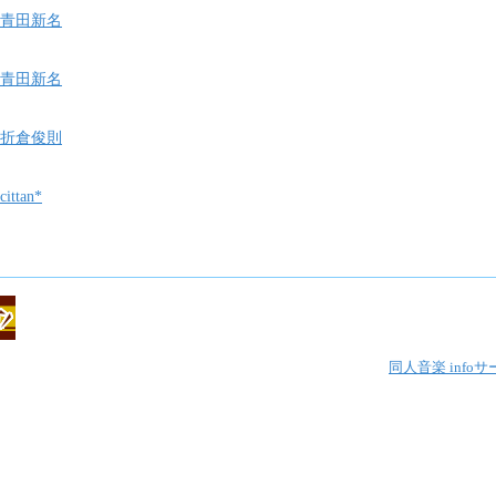
青田新名
青田新名
折倉俊則
cittan*
同人音楽 info
サ