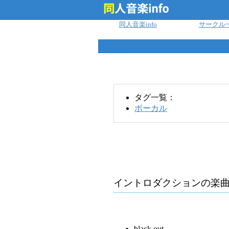
ログイン
同人音楽info
サークル
タグ一覧：
ボーカル
イントロダクション
の楽
black out