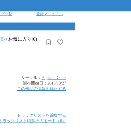
タグ一覧
登録マニュアル
(
0
)
/
お気に入り(0)
サークル：
Highend Color
頒布開始日：
2013/10/27
この作品の情報を修正する
トラックリストを編集する
トラックリスト特殊挿入モード（β）