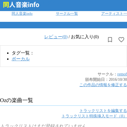
ログイン
同人音楽info
サークル一覧
アーティスト一
レビュー(
0
)
/
お気に入り(0)
タグ一覧：
ボーカル
サークル：
remof
頒布開始日：
2016/10/30
この作品の情報を修正する
Oz
の楽曲一覧
トラックリストを編集する
トラックリスト特殊挿入モード（β）
トラックリストはまだ登録されていません。