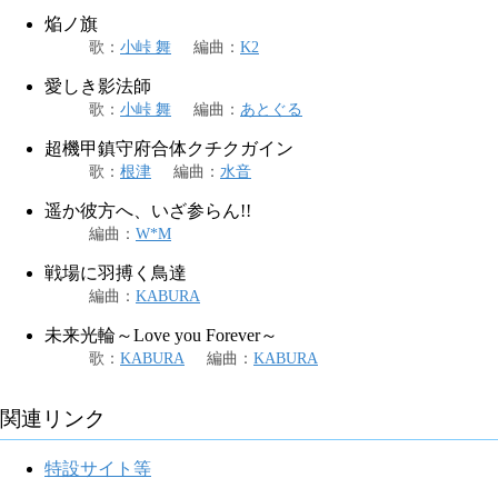
焔ノ旗
歌
：
小峠 舞
編曲
：
K2
愛しき影法師
歌
：
小峠 舞
編曲
：
あとぐる
超機甲鎮守府合体クチクガイン
歌
：
根津
編曲
：
水音
遥か彼方へ、いざ参らん!!
編曲
：
W*M
戦場に羽搏く鳥達
編曲
：
KABURA
未来光輪～Love you Forever～
歌
：
KABURA
編曲
：
KABURA
関連リンク
特設サイト等