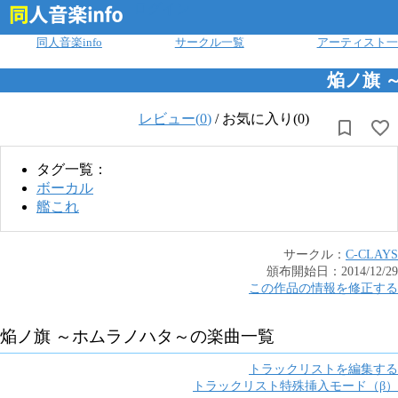
ログイン
同人音楽info
サークル一覧
アーティスト一
焔ノ旗 
レビュー(
0
)
/
お気に入り(0)
タグ一覧：
ボーカル
艦これ
サークル：
C-CLAYS
頒布開始日：
2014/12/29
この作品の情報を修正する
焔ノ旗 ～ホムラノハタ～
の楽曲一覧
トラックリストを編集する
トラックリスト特殊挿入モード（β）