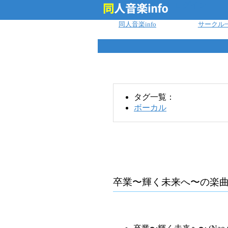
ログイン
同人音楽info
サークル
タグ一覧：
ボーカル
卒業〜輝く未来へ〜
の楽