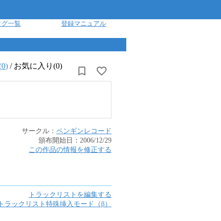
タグ一覧
登録マニュアル
(
0
)
/
お気に入り(0)
サークル：
ペンギンレコード
頒布開始日：
2006/12/29
この作品の情報を修正する
トラックリストを編集する
トラックリスト特殊挿入モード（β）