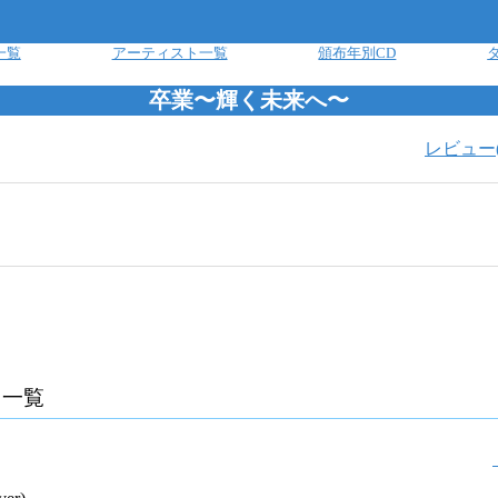
一覧
アーティスト一覧
頒布年別CD
卒業〜輝く未来へ〜
レビュー
曲一覧