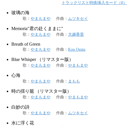
トラックリスト特殊挿入モード（β）
玻璃の海
歌
：
やまもまや
作曲
：
ムツキセイ
Memoria"君の赴くままに"
歌
：
やまもまや
作曲
：
大越香里
Breath of Green
歌
：
やまもまや
作曲
：
Kou Ogata
Blue Whisper （リマスター版）
歌
：
やまもまや
作曲
：
やまもまや
心海
歌
：
やまもまや
作曲
：
まもも
時の揺り籠 （リマスター版）
歌
：
やまもまや
作曲
：
やまもまや
白妙の詩
歌
：
やまもまや
作曲
：
ムツキセイ
水に浮く花