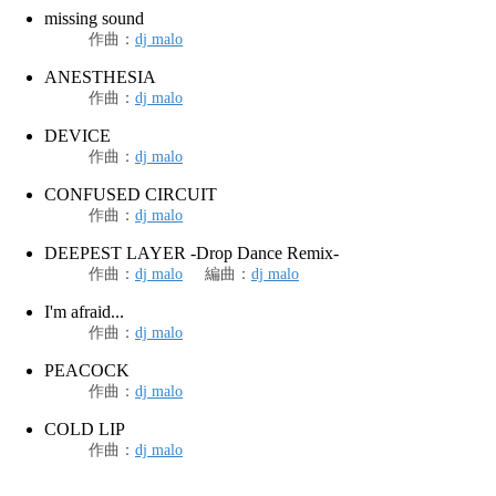
missing sound
作曲
：
dj malo
ANESTHESIA
作曲
：
dj malo
DEVICE
作曲
：
dj malo
CONFUSED CIRCUIT
作曲
：
dj malo
DEEPEST LAYER -Drop Dance Remix-
作曲
：
dj malo
編曲
：
dj malo
I'm afraid...
作曲
：
dj malo
PEACOCK
作曲
：
dj malo
COLD LIP
作曲
：
dj malo