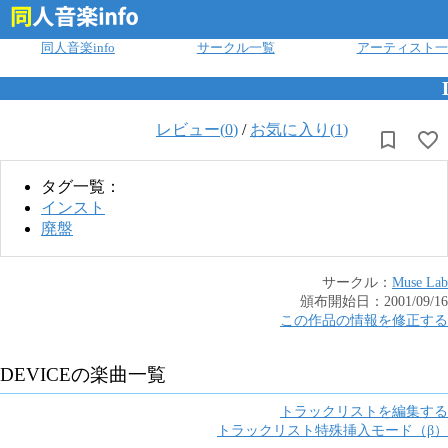
ログイン
同人音楽info
サークル一覧
アーティスト一
レビュー(
0
)
/
お気に入り(
1
)
タグ一覧：
インスト
廃盤
サークル：
Muse Lab
頒布開始日：
2001/09/16
この作品の情報を修正する
DEVICE
の楽曲一覧
トラックリストを編集する
トラックリスト特殊挿入モード（β）