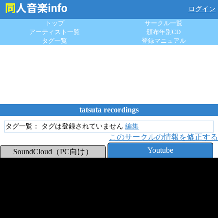
ログイン
トップ
サークル一覧
アーティスト一覧
頒布年別CD
タグ一覧
登録マニュアル
tatsuta recordings
タグ一覧：
タグは登録されていません
編集
このサークルの情報を修正する
Youtube
SoundCloud（PC向け）