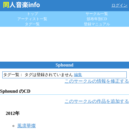
ログイン
トップ
サークル一覧
アーティスト一覧
頒布年別CD
タグ一覧
登録マニュアル
Sphound
タグ一覧：
タグは登録されていません
編集
このサークルの情報を修正する
Sphound のCD
このサークルの作品を追加する
2012年
風凛華燦