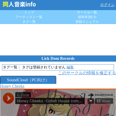
ログイン
トップ
サークル一覧
アーティスト一覧
頒布年別CD
タグ一覧
登録マニュアル
Lick Dom Records
タグ一覧：
タグは登録されていません
編集
このサークルの情報を修正する
SoundCloud（PC向け）
Honey Cheeks