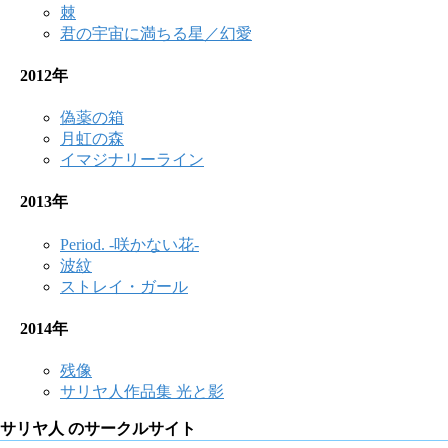
棘
君の宇宙に満ちる星／幻愛
2012年
偽薬の箱
月虹の森
イマジナリーライン
2013年
Period. -咲かない花-
波紋
ストレイ・ガール
2014年
残像
サリヤ人作品集 光と影
サリヤ人 のサークルサイト