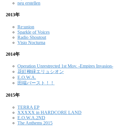
neu erstellen
2013年
Re:union
Sparkle of Voices
Radio Shoutout
Visio Nocturna
2014年
Operation Unrestrected 1st Mov. -Empires Invasion-
花紅柳緑エリュシオン
E.O.W.A.
田端バースト！！
2015年
TERRA EP
XXXXX in HARDCORE LAND
E.O.W.A.2ND
The Anthems 2015