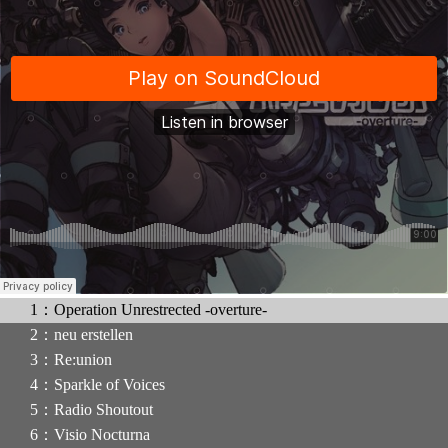
1：Operation Unrestrected -overture-
2：neu erstellen
3：Re:union
4：Sparkle of Voices
5：Radio Shoutout
6：Visio Nocturna