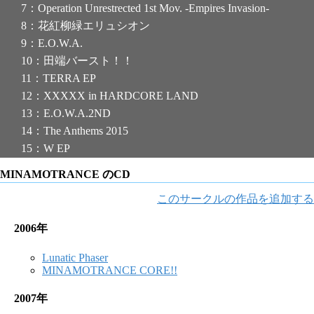
7：Operation Unrestrected 1st Mov. -Empires Invasion-
8：花紅柳緑エリュシオン
9：E.O.W.A.
10：田端バースト！！
11：TERRA EP
12：XXXXX in HARDCORE LAND
13：E.O.W.A.2ND
14：The Anthems 2015
15：W EP
MINAMOTRANCE のCD
このサークルの作品を追加する
2006年
Lunatic Phaser
MINAMOTRANCE CORE!!
2007年