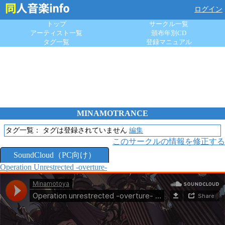
ログイン
トップ
サークル一覧
アーティスト一覧
頒布年別CD
タグ一覧
登録マニュアル
MINAMOTRANCE
タグ一覧：
タグは登録されていません
編集
このサークルの情報を修正する
SoundCloud（PC向け）
Operation Unrestrected -overture-