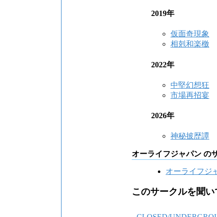
2019年
仮面奇現象
相剋和楽檄
2022年
中堅幻想狂
市場再招宴
2026年
神秘披歴譚
オーライフジャパン の
オーライフジ
このサークルを聞い
CLOSED/UNDERGRO