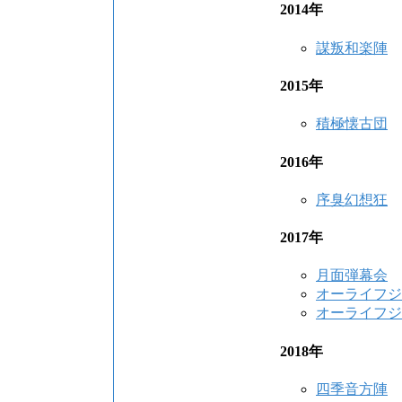
2014年
謀叛和楽陣
2015年
積極懐古団
2016年
序臭幻想狂
2017年
月面弾幕会
オーライフジ
オーライフジ
2018年
四季音方陣