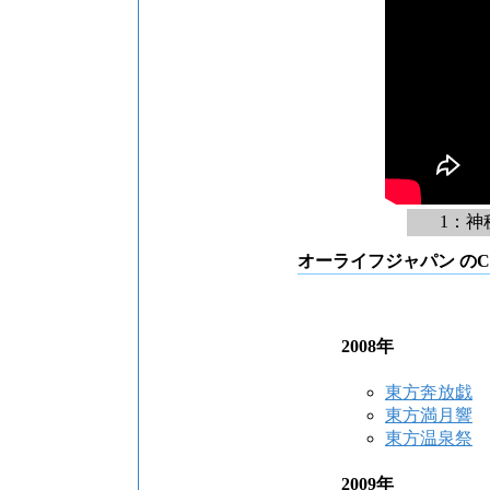
1：神
オーライフジャパン のC
2008年
東方奔放戯
東方満月響
東方温泉祭
2009年