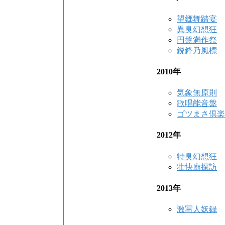
望郷舞踏宴
異臭幻想狂
円盤満作祭
鋭鋒乃風標
2010年
気象無原則
歌唱能音盤
ゴツまさ倶楽
2012年
特臭幻想狂
壮快廟探訪
2013年
激写人妖録