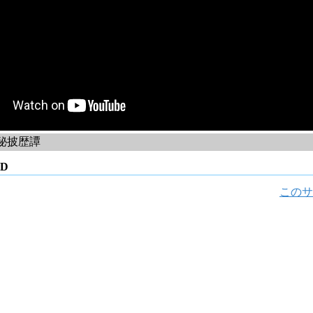
秘披歴譚
D
このサ