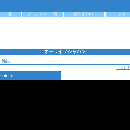
クル一覧
アーティスト一覧
頒布年別CD
タグ一
オーライフジャパン
ジ
編集
このサ
outube