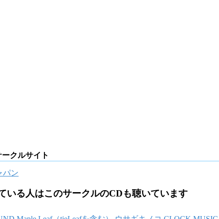
サークルサイト
ャパン
ている人はこのサークルのCDも聴いています
UND
Maple Leaf（tieLeafを含む）
ウサギキノコ
CLOCK MUSIC