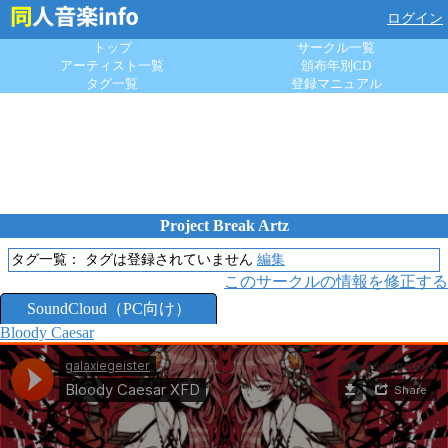
ログイン
トップ
サークル一覧
アーティスト一覧
頒布年別CD
タグ一覧
登録マニュアル
Project Break Artz
タグ一覧：
タグは登録されていません
編集
このサークルの情報を修正する
SoundCloud（PC向け）
Bloody Caesar