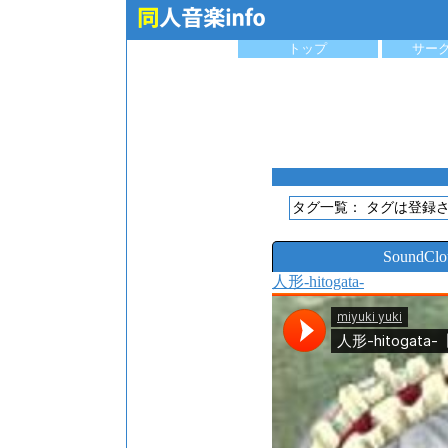
トップ
サー
タグ一覧：
タグは登録
SoundC
人形-hitogata-