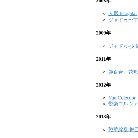
2008年
人形-hitogata-
ジャドゥ〜前
2009年
ジャドゥ-少
2011年
姫百合、花魁
2012年
Yuu Colection 
悦楽ニルヴァ
2013年
戦華繚乱 舞