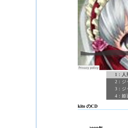
1：人形-
2：ジ
3：ジ
4：姫
kito のCD