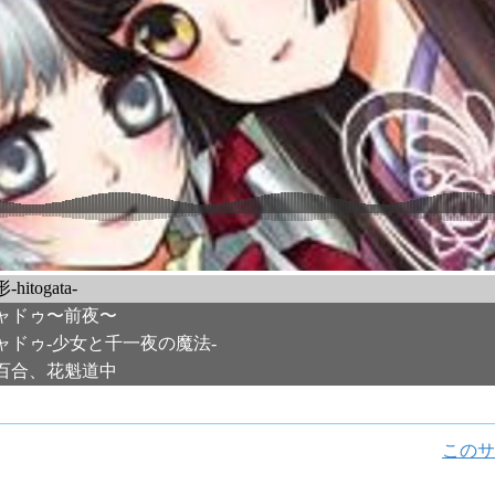
hitogata-
ャドゥ〜前夜〜
ャドゥ-少女と千一夜の魔法-
百合、花魁道中
このサ