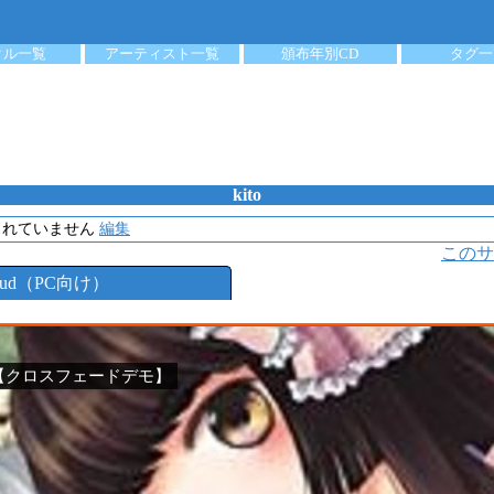
クル一覧
アーティスト一覧
頒布年別CD
タグ一
kito
されていません
編集
このサ
loud（PC向け）