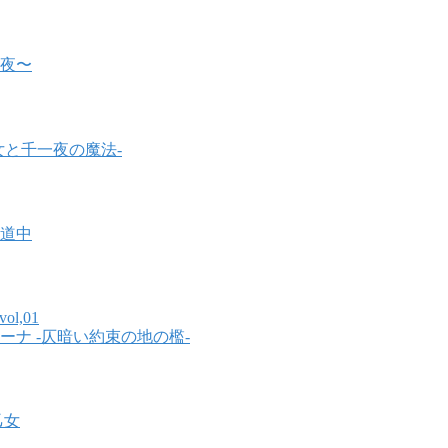
夜〜
女と千一夜の魔法-
道中
vol,01
ーナ -仄暗い約束の地の檻-
乙女