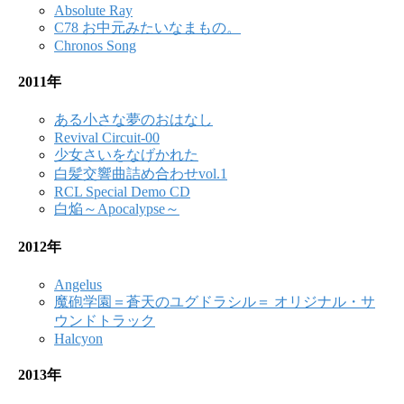
Absolute Ray
C78 お中元みたいなまもの。
Chronos Song
2011年
ある小さな夢のおはなし
Revival Circuit-00
少女さいをなげかれた
白髪交響曲詰め合わせvol.1
RCL Special Demo CD
白焔～Apocalypse～
2012年
Angelus
魔砲学園＝蒼天のユグドラシル＝ オリジナル・サ
ウンドトラック
Halcyon
2013年