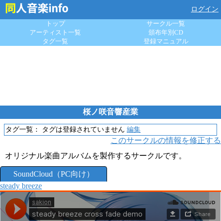
ログイン
トップ
サークル一覧
アーティスト一覧
頒布年別CD
タグ一覧
登録マニュアル
桜ノ咲音響産業
タグ一覧：
タグは登録されていません
編集
このサークルの情報を修正する
オリジナル楽曲アルバムを製作するサークルです。
SoundCloud（PC向け）
steady breeze