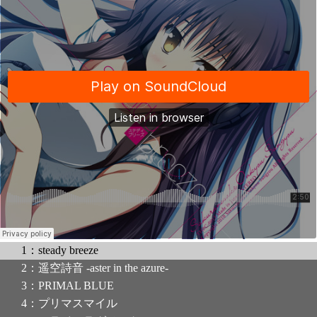
1：steady breeze
2：遥空詩音 -aster in the azure-
3：PRIMAL BLUE
4：プリマスマイル