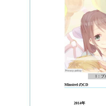
1：
Minstrel のCD
2014年