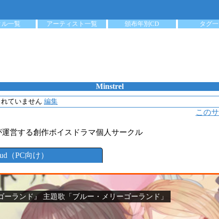
クル一覧
アーティスト一覧
頒布年別CD
タグ一
Minstrel
されていません
編集
このサ
が運営する創作ボイスドラマ個人サークル
loud（PC向け）