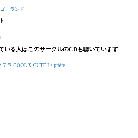
ゴーランド
イト
j
ている人はこのサークルのCDも聴いています
ステラ
COOL X CUTE
La prière