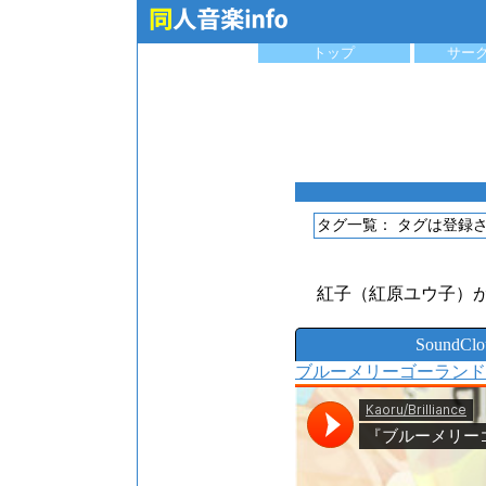
トップ
サー
タグ一覧：
タグは登録
紅子（紅原ユウ子）
SoundC
ブルーメリーゴーランド