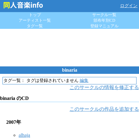
ログイン
トップ
サークル一覧
アーティスト一覧
頒布年別CD
タグ一覧
登録マニュアル
binaria
タグ一覧：
タグは登録されていません
編集
このサークルの情報を修正する
binaria のCD
このサークルの作品を追加する
2007年
alhaja