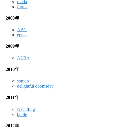
rueda
forma
2008年
ABC
epoca
2009年
ALBA
2010年
sonido
delightful doomsday
2011年
Nachtflug
bottle
2012年