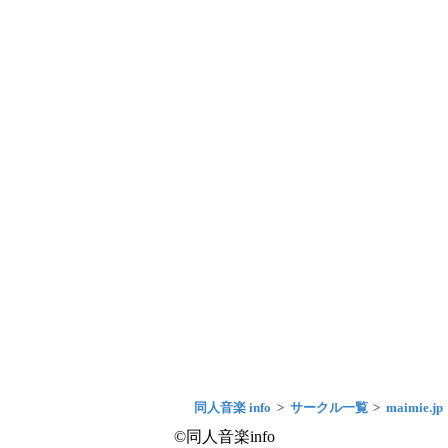
同人音楽 info
サークル一覧
maimie.jp
©同人音楽info