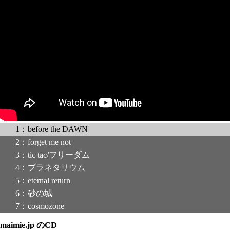
1：before the DAWN
2：forget me not
3：tic tac/フリーダム
4：プラネタリウム
5：eternal return
6：砂の城
7：cosmozone
maimie.jp のCD