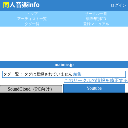
ログイン
トップ
サークル一覧
アーティスト一覧
頒布年別CD
タグ一覧
登録マニュアル
maimie.jp
タグ一覧：
タグは登録されていません
編集
このサークルの情報を修正する
Youtube
SoundCloud（PC向け）