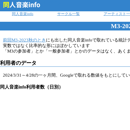
ログイン
同人音楽info
サークル一覧
アーティスト一
M3-2
前回M3-2023秋のとき
にも出した同人音楽infoで取れている統計
実数ではなく比率的な形にはぼかしています
「M3の参加者」とか「一般参加者」とかのデータはなく、あくま
利用者のデータ
2024/3/31～4/28の一ヶ月間、Googleで取れる数値をもとに
同人音楽info利用者数（日別）