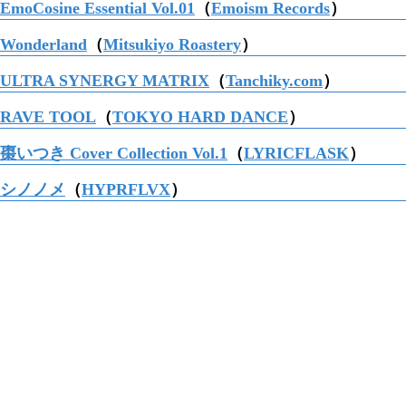
EmoCosine Essential Vol.01
（
Emoism Records
）
Wonderland
（
Mitsukiyo Roastery
）
ULTRA SYNERGY MATRIX
（
Tanchiky.com
）
RAVE TOOL
（
TOKYO HARD DANCE
）
棗いつき Cover Collection Vol.1
（
LYRICFLASK
）
シノノメ
（
HYPRFLVX
）