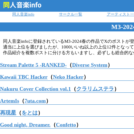
ログイン
同人音楽info
サークル一覧
アーティスト一
M3-2
同人音楽infoに登録されているM3-2024春の作品でXのポス
適当に上位を選びましたが、1000いいね以上の上位12件となっていま
作品紹介を複数ポストに分ける方もいますし、必ずしも総合的な
Stream Palette 5 -RANKED-
（
Diverse System
）
Kawaii TBC Hacker
（
Neko Hacker
）
Nakuru Cover Collection vol.1
（
クラリムステラ
）
ArtemIs
（
7uta.com
）
再現星
（
をとは
）
Good night, Dreamer.
（
Confetto
）