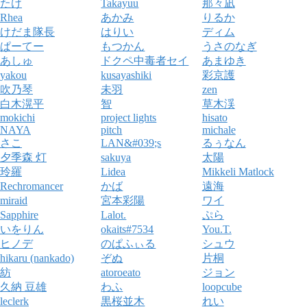
たけ
Takayuu
那々凪
Rhea
あかみ
りるか
けだま隊長
はりい
ディム
ぱーてー
もつかん
うさのなぎ
あしゅ
ドクペ中毒者セイ
あまゆき
yakou
kusayashiki
彩京護
吹乃琴
未羽
zen
白木滉平
智
草木渓
mokichi
project lights
hisato
NAYA
pitch
michale
さこ
LAN&#039;s
るぅなん
夕季森 灯
sakuya
太陽
玲羅
Lidea
Mikkeli Matlock
Rechromancer
かば
遠海
miraid
宮本彩陽
ワイ
Sapphire
Lalot.
ぷら
いをりん
okaits#7534
You.T.
ヒノデ
のぱふぃる
シュウ
hikaru (nankado)
ぞぬ
片桐
紡
atoroeato
ジョン
久納 豆雄
わふ
loopcube
leclerk
黒桜並木
れい