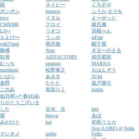
酉
ネイビー
くろす@
ボンボン
bamgra
ふうか まりを
reco
イタル
えーぜっと
CMXM8
クロイ
橋爪徹
Lily+
リオコ
羽根ぺん
もえぴー
うぃせ
stFate
ro827pml
萌尽狼
帽子屋
舞楼
Nuts
ギターのまる
狂骨
AIZFACTORY
卯月紫苑
むっち
rararagi
MARNA
gumitune
松野泰之
おはんぞう
いばら
あるす
JV44
倉野
たたた
坂戸康介
このみ
嵩宙りく
kizkiz
如月梢 ⑅* 春M3あ
りがとうございま
した
甘水 甘
leer
紫
hiroya
あぽ
みかひと
kai
初島リエカ
Nos (LORE) @ Solla
クレオメ
quibe
Fellis