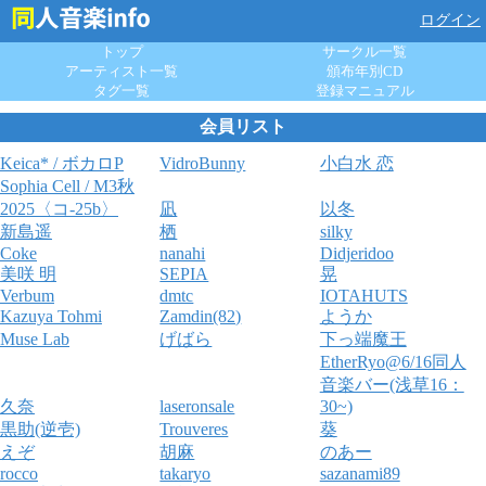
ログイン
トップ
サークル一覧
アーティスト一覧
頒布年別CD
タグ一覧
登録マニュアル
会員リスト
Keica* / ボカロP
VidroBunny
小白水 恋
Sophia Cell / M3秋
2025〈コ-25b〉
凪
以冬
新島遥
栖
silky
Coke
nanahi
Didjeridoo
美咲 明
SEPIA
晃
Verbum
dmtc
IOTAHUTS
Kazuya Tohmi
Zamdin(82)
ようか
Muse Lab
げばら
下っ端魔王
EtherRyo@6/16同人
音楽バー(浅草16：
久奈
laseronsale
30~)
黒助(逆壱)
Trouveres
葵
えぞ
胡麻
のあー
rocco
takaryo
sazanami89