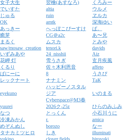
女子大生
翌檜(あすなろ)
くろみー
でいすた
altia
ウルメ
じゅる
ruin
ヱルカ
OK
amtk
深海ゆい
あっきー
へっぽこぴーすけ
ぱ。
癒芽
CG＠a2c
あ〜兄
まるく
ムスカ
とみや
saw/mosaw_creation
tenori.k
davids
いずみあや
24_nisshii
Aiz
花岬 灯
雪うさぎ
玄月疾風
くるり
佐々木利恩音
affeto
ぱにーに
8
うさぴ
レックナート
ナナミン
ТаК
ハッピーノスタル
eyekuno
ジア
いのまる
Cyberspace@M3春
yuurei
2026ク-25z
ひらのみふみ
なつ
とっくん
小石川うに
冷凍みかん
r.
amica
めぞんぬし
borozo
なー
タナカミツヒロ
しき
illuminati
yukino
clover fields
hiroyuki