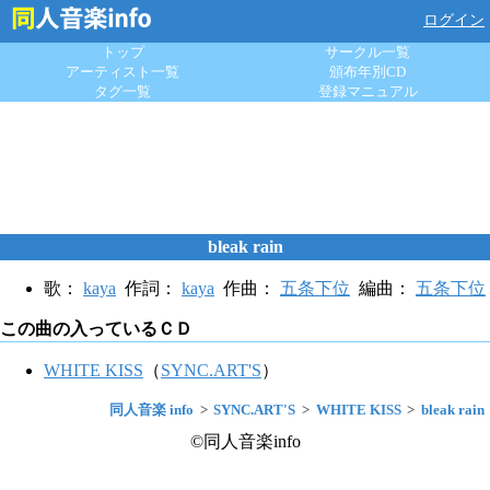
ログイン
トップ
サークル一覧
アーティスト一覧
頒布年別CD
タグ一覧
登録マニュアル
bleak rain
歌：
kaya
作詞：
kaya
作曲：
五条下位
編曲：
五条下位
この曲の入っているＣＤ
WHITE KISS
（
SYNC.ART'S
）
同人音楽 info
SYNC.ART'S
WHITE KISS
bleak rain
©同人音楽info