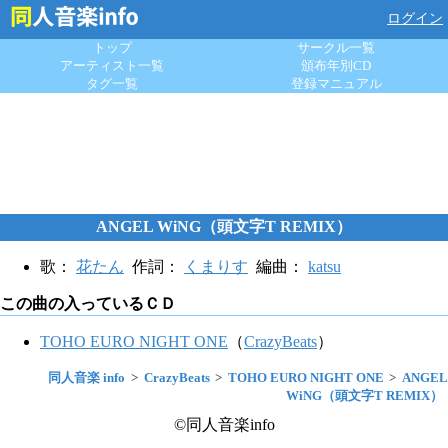
ログイン
トップ
サークル一覧
アーティスト一覧
頒布年別CD
タグ一覧
登録マニュアル
ANGEL WiNG（頭文字T REMIX）
歌：
花たん
作詞：
くまりす
編曲：
katsu
この曲の入っているＣＤ
TOHO EURO NIGHT ONE
（
CrazyBeats
）
同人音楽 info
CrazyBeats
TOHO EURO NIGHT ONE
ANGEL
WiNG（頭文字T REMIX）
©同人音楽info