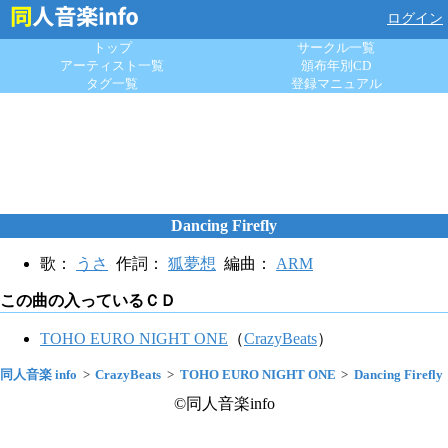
ログイン
トップ
サークル一覧
アーティスト一覧
頒布年別CD
タグ一覧
登録マニュアル
Dancing Firefly
歌：
うさ
作詞：
狐夢想
編曲：
ARM
この曲の入っているＣＤ
TOHO EURO NIGHT ONE
（
CrazyBeats
）
同人音楽 info
CrazyBeats
TOHO EURO NIGHT ONE
Dancing Firefly
©同人音楽info